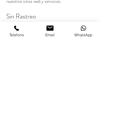
nuestros sitios web y servicios.
Sin Rastreo
Algunos navegadores incluyen la capacidad de
transmitir señales de «No rastrear». No
Telefono
Email
WhatsApp
procesamos ni respondemos a las señales de «No
rastrear». En cambio, cumplimos con los
estándares descritos en nuestra Política de
Privacidad y esta Declaración de cookies.
CONTACTA
NOS
Las Olas 48, Reñaca
Viña del Mar, Chile
+56 9 5521 7310
+56 2 2761 3258
info@spazios.cl